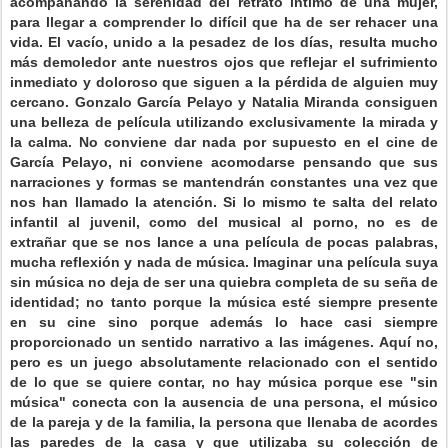
acompañando la serenidad del retrato íntimo de una mujer,
para llegar a comprender lo difícil que ha de ser rehacer una
vida. El vacío, unido a la pesadez de los días, resulta mucho
más demoledor ante nuestros ojos que reflejar el sufrimiento
inmediato y doloroso que siguen a la pérdida de alguien muy
cercano. Gonzalo García Pelayo y Natalia Miranda consiguen
una belleza de película utilizando exclusivamente la mirada y
la calma. No conviene dar nada por supuesto en el cine de
García Pelayo, ni conviene acomodarse pensando que sus
narraciones y formas se mantendrán constantes una vez que
nos han llamado la atención. Si lo mismo te salta del relato
infantil al juvenil, como del musical al porno, no es de
extrañar que se nos lance a una película de pocas palabras,
mucha reflexión y nada de música. Imaginar una película suya
sin música no deja de ser una quiebra completa de su seña de
identidad; no tanto porque la música esté siempre presente
en su cine sino porque además lo hace casi siempre
proporcionado un sentido narrativo a las imágenes. Aquí no,
pero es un juego absolutamente relacionado con el sentido
de lo que se quiere contar, no hay música porque ese "sin
música" conecta con la ausencia de una persona, el músico
de la pareja y de la familia, la persona que llenaba de acordes
las paredes de la casa y que utilizaba su colección de