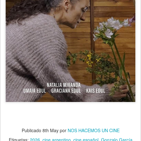
Publicado
8th May
por
NOS HACEMOS UN CINE
Etiquetas:
2026
cine argentino
cine español
Gonzalo García