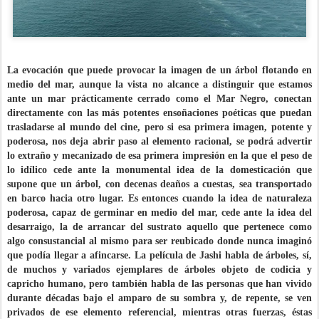
La evocación que puede provocar la imagen de un árbol flotando en
medio del mar, aunque la vista no alcance a distinguir que estamos
ante un mar prácticamente cerrado como el Mar Negro, conectan
directamente con las más potentes ensoñaciones poéticas que puedan
trasladarse al mundo del cine, pero si esa primera imagen, potente y
poderosa, nos deja abrir paso al elemento racional, se podrá advertir
lo extraño y mecanizado de esa primera impresión en la que el peso de
lo idílico cede ante la monumental idea de la domesticación que
supone que un árbol, con decenas deaños a cuestas, sea transportado
en barco hacia otro lugar. Es entonces cuando la idea de naturaleza
poderosa, capaz de germinar en medio del mar, cede ante la idea del
desarraigo, la de arrancar del sustrato aquello que pertenece como
algo consustancial al mismo para ser reubicado donde nunca imaginó
que podía llegar a afincarse. La película de Jashi habla de árboles, sí,
de muchos y variados ejemplares de árboles objeto de codicia y
capricho humano, pero también habla de las personas que han vivido
durante décadas bajo el amparo de su sombra y, de repente, se ven
privados de ese elemento referencial, mientras otras fuerzas, éstas