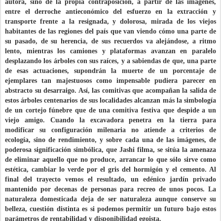
autora, sino de la propia contraposición, a partir de las imágenes,
entre el derroche antieconómico del esfuerzo en la extracción y
transporte frente a la resignada, y dolorosa, mirada de los viejos
habitantes de las regiones del país que van viendo cómo una parte de
su pasado, de su herencia, de sus recuerdos va alejándose, a ritmo
lento, mientras los camiones y plataformas avanzan en paralelo
desplazando los árboles con sus raíces, y a sabiendas de que, una parte
de esas actuaciones, supondrán la muerte de un porcentaje de
ejemplares tan majestuosos como impensable pudiera parecer en
abstracto su desarraigo. Así, las comitivas que acompañan la salida de
estos árboles centenarios de sus localidades alcanzan más la simbología
de un cortejo fúnebre que de una comitiva festiva que despide a un
viejo amigo. Cuando la excavadora penetra en la tierra para
modificar su configuración milenaria no atiende a criterios de
ecología, sino de rendimiento, y sobre cada una de las imágenes, de
poderosa significación simbólica, que Jashi filma, se sitúa la amenaza
de eliminar aquello que no produce, arrancar lo que sólo sirve como
estética, cambiar lo verde por el gris del hormigón y el cemento. Al
final del trayecto vemos el resultado, un edénico jardín privado
mantenido por decenas de personas para recreo de unos pocos. La
naturaleza domesticada deja de ser naturaleza aunque conserve su
belleza, cuestión distinta es si podemos permitir un futuro bajo estos
parámetros de rentabilidad y disponibilidad egoista.