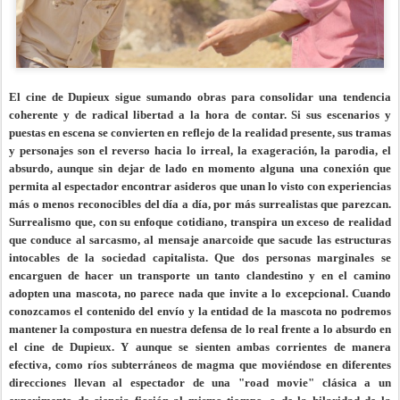
El cine de Dupieux sigue sumando obras para consolidar una tendencia
coherente y de radical libertad a la hora de contar. Si sus escenarios y
puestas en escena se convierten en reflejo de la realidad presente, sus tramas
y personajes son el reverso hacia lo irreal, la exageración, la parodia, el
absurdo, aunque sin dejar de lado en momento alguna una conexión que
permita al espectador encontrar asideros que unan lo visto con experiencias
más o menos reconocibles del día a día, por más surrealistas que parezcan.
Surrealismo que, con su enfoque cotidiano, transpira un exceso de realidad
que conduce al sarcasmo, al mensaje anarcoide que sacude las estructuras
intocables de la sociedad capitalista. Que dos personas marginales se
encarguen de hacer un transporte un tanto clandestino y en el camino
adopten una mascota, no parece nada que invite a lo excepcional. Cuando
conozcamos el contenido del envío y la entidad de la mascota no podremos
mantener la compostura en nuestra defensa de lo real frente a lo absurdo en
el cine de Dupieux. Y aunque se sienten ambas corrientes de manera
efectiva, como ríos subterráneos de magma que moviéndose en diferentes
direcciones llevan al espectador de una "road movie" clásica a un