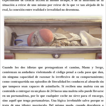
experimento de ciencia ficción al mismo tiempo, o de la hilaridad de la
situación a reirse de uno mismo por reirse de lo que ve tan alejado de lo
real, la conexión entre realidad e irrealidad no desentona.
Cuando los dos idiotas que protagonizan el camino, Manu y Serge,
comienzan su andadura violentando el código penal a cada paso que dan,
sin ninguna capacidad de razonar lo irreflexivo de su comportamiento;
como contrapartida sus episodios de literalidad les conducen al absurdo sin
que tampoco sean capaces de asimilarlo. Si reciben una maleta con un
contenido a entregar en un plazo de 24 horas una maleta sólo puede llevarse
en un portamaletas, por lo que cualquier coche no sirve para el encargo,
sino aquél que tenga portamaletas. Una lógica irrefutable salvo porque se
trata de una idiotez mayúscula. Del mismo modo, cuando descubren a