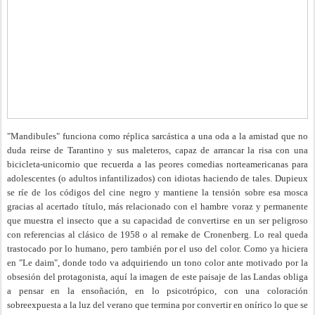
"Mandibules" funciona como réplica sarcástica a una oda a la amistad que no
duda reirse de Tarantino y sus maleteros, capaz de arrancar la risa con una
bicicleta-unicornio que recuerda a las peores comedias norteamericanas para
adolescentes (o adultos infantilizados) con idiotas haciendo de tales. Dupieux
se ríe de los códigos del cine negro y mantiene la tensión sobre esa mosca
gracias al acertado título, más relacionado con el hambre voraz y permanente
que muestra el insecto que a su capacidad de convertirse en un ser peligroso
con referencias al clásico de 1958 o al remake de Cronenberg. Lo real queda
trastocado por lo humano, pero también por el uso del color. Como ya hiciera
en "Le daim", donde todo va adquiriendo un tono color ante motivado por la
obsesión del protagonista, aquí la imagen de este paisaje de las Landas obliga
a pensar en la ensoñación, en lo psicotrópico, con una coloración
sobreexpuesta a la luz del verano que termina por convertir en onírico lo que se