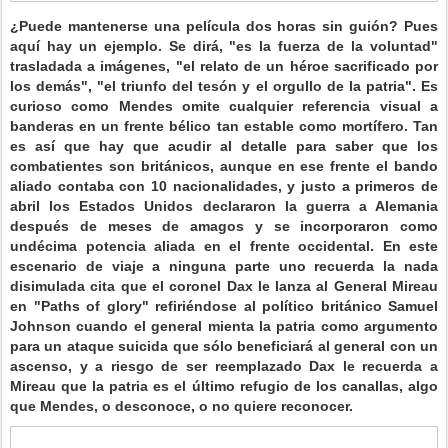
¿Puede mantenerse una película dos horas sin guión? Pues
aquí hay un ejemplo. Se dirá, "es la fuerza de la voluntad"
trasladada a imágenes, "el relato de un héroe sacrificado por
los demás", "el triunfo del tesón y el orgullo de la patria". Es
curioso como Mendes omite cualquier referencia visual a
banderas en un frente bélico tan estable como mortífero. Tan
es así que hay que acudir al detalle para saber que los
combatientes son británicos, aunque en ese frente el bando
aliado contaba con 10 nacionalidades, y justo a primeros de
abril los Estados Unidos declararon la guerra a Alemania
después de meses de amagos y se incorporaron como
undécima potencia aliada en el frente occidental. En este
escenario de viaje a ninguna parte uno recuerda la nada
disimulada cita que el coronel Dax le lanza al General Mireau
en "Paths of glory" refiriéndose al político británico Samuel
Johnson cuando el general mienta la patria como argumento
para un ataque suicida que sólo beneficiará al general con un
ascenso, y a riesgo de ser reemplazado Dax le recuerda a
Mireau que la patria es el último refugio de los canallas, algo
que Mendes, o desconoce, o no quiere reconocer.