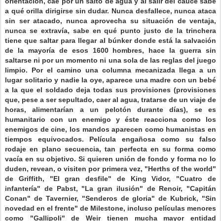
orientación, cae por un salto de agua y al salir del cauce sabe
a qué orilla dirigirse sin dudar. Nunca desfallece, nunca ataca
sin ser atacado, nunca aprovecha su situación de ventaja,
nunca se extravía, sabe en qué punto justo de la trinchera
tiene que saltar para llegar al búnker donde está la salvación
de la mayoría de esos 1600 hombres, hace la guerra sin
saltarse ni por un momento ni una sola de las reglas del juego
limpio. Por el camino una columna mecanizada llega a un
lugar solitario y nadie la oye, aparece una madre con un bebé
a la que el soldado deja todas sus provisiones (provisiones
que, pese a ser sepultado, caer al agua, tratarse de un viaje de
horas, alimentarían a un pelotón durante días), se es
humanitario con un enemigo y éste reacciona como los
enemigos de cine, los mandos aparecen como humanistas en
tiempos equivocados. Película engañosa como su falso
rodaje en plano secuencia, tan perfecta en su forma como
vacía en su objetivo. Si quieren unión de fondo y forma no lo
duden, revean, o visiten por primera vez, "Herths of the world"
de Griffith, "El gran desfile" de King Vidor, "Cuatro de
infantería" de Pabst, "La gran ilusión" de Renoir, "Capitán
Conan" de Tavernier, "Senderos de gloria" de Kubrick, "Sin
novedad en el frente" de Milestone, incluso películas menores
como "Gallipoli" de Weir tienen mucha mayor entidad