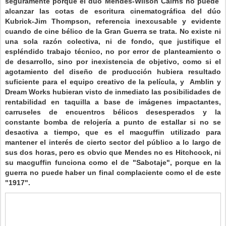
seguramente porque el dúo Mendes-Wilson Cairns no puede
alcanzar las cotas de escritura cinematográfica del dúo
Kubrick-Jim Thompson, referencia inexcusable y evidente
cuando de cine bélico de la Gran Guerra se trata. No existe ni
una sola razón colectiva, ni de fondo, que justifique el
espléndido trabajo técnico, no por error de planteamiento o
de desarrollo, sino por inexistencia de objetivo, como si el
agotamiento del diseño de producción hubiera resultado
suficiente para el equipo creativo de la película, y Amblin y
Dream Works hubieran visto de inmediato las posibilidades de
rentabilidad en taquilla a base de imágenes impactantes,
carruseles de encuentros bélicos desesperados y la
constante bomba de relojería a punto de estallar si no se
desactiva a tiempo, que es el macguffin utilizado para
mantener el interés de cierto sector del público a lo largo de
sus dos horas, pero es obvio que Mendes no es Hitchcock, ni
su macguffin funciona como el de "Sabotaje", porque en la
guerra no puede haber un final complaciente como el de este
"1917".