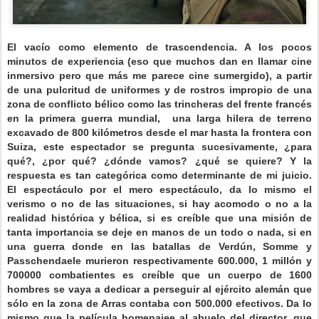
El vacío como elemento de trascendencia. A los pocos
minutos de experiencia (eso que muchos dan en llamar cine
inmersivo pero que más me parece cine sumergido), a partir
de una pulcritud de uniformes y de rostros impropio de una
zona de conflicto bélico como las trincheras del frente francés
en la primera guerra mundial, una larga hilera de terreno
excavado de 800 kilómetros desde el mar hasta la frontera con
Suiza, este espectador se pregunta sucesivamente, ¿para
qué?, ¿por qué? ¿dónde vamos? ¿qué se quiere? Y la
respuesta es tan categórica como determinante de mi juicio.
El espectáculo por el mero espectáculo, da lo mismo el
verismo o no de las situaciones, si hay acomodo o no a la
realidad histórica y bélica, si es creíble que una misión de
tanta importancia se deje en manos de un todo o nada, si en
una guerra donde en las batallas de Verdún, Somme y
Passchendaele murieron respectivamente 600.000, 1 millón y
700000 combatientes es creíble que un cuerpo de 1600
hombres se vaya a dedicar a perseguir al ejército alemán que
sólo en la zona de Arras contaba con 500.000 efectivos. Da lo
mismo que la película homenajee al abuelo del director, que