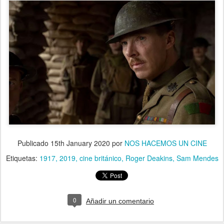
Publicado
15th January 2020
por
NOS HACEMOS UN CINE
Etiquetas:
1917
2019
cine británico
Roger Deakins
Sam Mendes
0
Añadir un comentario