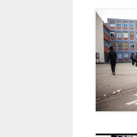
H
bi
J
L
D
El
ni
se