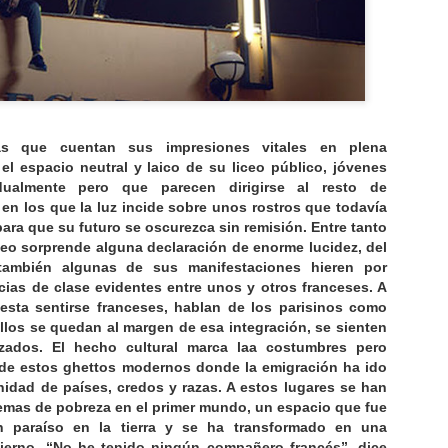
COMME LE FEU (Philippe Lesage, 2024)
AN
23
El caso de Philippe Lesage es paradigmático del estado de la
distribución en España. Se pueden sumar decenas de cineastas
as que cuentan sus impresiones vitales en plena
e los que alguien decide que no son adecuados para un público
el espacio neutral y laico de su liceo público, jóvenes
yoritario y que, con suerte, quedan relegados a plataformas on line
dualmente pero que parecen dirigirse al resto de
ra que los "iniciados" sacien sus rarezas fuera de una sala oscura. Si
en los que la luz incide sobre unos rostros que todavía
arostami siguiera filmando, o Bergman, o Antonioni, no sería de
ra que su futuro se oscurezca sin remisión. Entre tanto
trañar que en tiempos de rancho cuartelario sus películas tampoco
eo sorprende alguna declaración de enorme lucidez, del
ueran "adecuadas".
mbién algunas de sus manifestaciones hieren por
encias de clase evidentes entre unos y otros franceses. A
esta sentirse franceses, hablan de los parisinos como
MIROIRS Nº 3 (Christian Petzold, 2025)
AN
llos se quedan al margen de esa integración, se sienten
20
azados. El hecho cultural marca laa costumbres pero
Hay una sensación de ligereza y esquematismo en la última
 de estos ghettos modernos donde la emigración ha ido
película de Petzold, como si la pieza de cámara musical que da
nidad de países, credos y razas. A estos lugares se han
tulo a la película se trasladara a la propia estructura de ésta. Ravel
lemas de pobreza en el primer mundo, un espacio que fue
mpone sus miroirs con pleno espíritu impresionista, cinco piezas
 paraíso en la tierra y se ha transformado en una
ra piano dedicadas a cinco amigos que integraban el grupo de "Los
fierno. “No he tenido ningún compañero francés”, dice