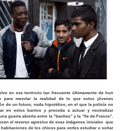
BANZO (Margarida Cardoso, 2024)
EC
27
COMENTARIO EN EL ANTEPENÚLTIMO MOHICANO
ANTASMAS DE PORTUGAL.
lve en ese territorio tan frecuente últimamente de huir
o para mezclar la realidad de lo que estos jóvenes
AL OESTE, EN ZAPATA (David Bim, 2025)
EC
ón de un futuro, nada hipotético, en el que la policía no
13
COMENTARIO EN LA REVISTA EL ANTEPENÚLTIMO
ar en estos barrios y proceda a actuar y neutralizar
MOHICANO
a guerra abierta entre la “banlieu” y la “Ile de France”.
ecen el reverso agresivo de esas imágenes iniciales que
IVIR NO SIEMPRE ES BELLO. Crítica de "Al oeste, en Zapata" de
 habitaciones de los chicos para verles estudiar o soñar