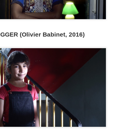
días, resulta mucho más de
el sufrimiento inmediato y 
alguien muy cercano. Gonza
consiguen una belleza de pe
mirada y la calma.
GER (Olivier Babinet, 2016)
MUJERES DE TANDIL
SÍ (Nadav Lapid, 2025)
APR
APR
22
1
1 NIÑAS 3 (Gonzalo
COMENTARIO SOBRE LA
García Pelayo, 2026)
PELÍCULA EN AMANECE
METRÓPOLIS
Han pasado diez años desde que