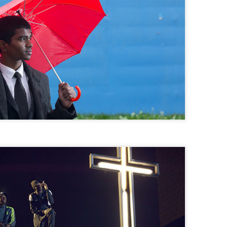
dicada para obras orquestales.
Better Go Mad in the Wild (Miro Remo, 2025)
AR
5
ENLACE A LA REVISTA EL ANTEPENULTIMO MOHICANO
 ganadora de la última edición del festival de Karlovy Vary es un
emplo claro de la difusa barrera que separa documental y ficción,
bre todo si esa barrera se quiere dinamitar. ¿Importa? Realmente
eberíamos pensar que no, que muchas ficciones se inspiran en la
alidad para acomodar el relato y que en las no ficciones otro tanto
ede decirse cuando el guión resulta ser quien encorseta la realidad
ra construir una tesis, la que sea.
EL AGENTE SECRETO (Kleber Mendonça Filho,
EB
21
2025)
 escena inicial aporta las claves suficientes para entender el camino
ue Mendonça pretende recorrer con su larga, pero muy dinámica,
tima película. Las resonancias de los clásicos del viejo Hollywood
aman a la puerta, desde Hitchcock a Sturges; ante una aparente
ietud el momento amenaza un estallido de violencia.