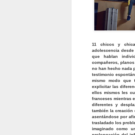
J
11 chicos y chic
d
adolescencia desde 
ma
que hablan indivi
pa
compañeros, planos 
Ki
no han hecho nada pa
ex
testimonio espontán
f
mismo modo que ta
explicitar las difer
ellos mismos les cu
J
franceses mientras e
diferentes y despl
también la creación
asentándose por afi
tí
trasladado los prob
co
imaginado como un
pa
prolongación del in