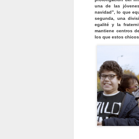
ap
úl
una de las jóvene
navidad”, lo que eq
segunda, una divis
egalité y la frate
mantiene centros de
J
los que estos chicos
Do
es
c
a 
of
in
co
J
C
P