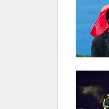
in
M
La
ej
so
d
re
pu
pa
F
La
q
úl
ll
qu