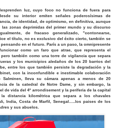
Gonzalo hizo "Niñas 2", que a
Parece evidente, la película
"Mujeres de Tandil 1" la subtitule
ahora, se ha quedado corta, pero
desprenden luz, cuyo foco no funciona de fuera para
como "Niñas 3" no puede ser
no por falta de expectativas de su
desde su interior emiten señales poderosísimas de
casual, sino consecuencia de una
director, sino porque las doctrinas
ncia, de identidad, de optimismo, en definitiva, aunque
idea. No hay mucha diferencia de
GHOST ELEPHANTS (Werner Herzog, 2025)
AR
sionistas posteriores a Theodor
 las zonas deprimidas del primer mundo y su discurso
edad, o casi ninguna, entre
11
El camino justifica el fín, se alcance éste o no. Las películas
Herzl, asumidas por el Likud más
gualmente, de fracaso generalizado, "contonearse,
aquellas "niñas" de su segunda
documentales de Herzog suelen tener un apoyo fundamental en la
recalcitrante y apoyadas en un
e el título, no es exclusivo del éxito cierto, también se
entrega y las que ahora
labra y en las personas. Aunque se circunscriban al medio natural es
integrismo religioso que se
pensando en el futuro. París a un paso, la omnipresente
protagonizan su continuación de
l hombre, como individuo aislado, como comunidad imposible o como
sustenta en la idea del "pueblo
 funcionar como un faro que atrae, que representa el
la serie.
eterogéneo grupo de exploradores como ocurre en "Ghost elephants",
elegido", están llevando a
, pero también como una torre de vigilancia que separa
 que asume la posición central del espectáculo.
máximos la represión y el
afueras y los municipios aledaños de los 20 barrios del
exterminio preventivos.
be, entre los que también persiste la degradación y la
abinet, con la inconfundible e inestimable colaboración
mo Salminen, lleva su cámara apenas a menos de 20
ncia de la catedral de Notre Dame, y sin embargo, la
JUANA DE ARCO (Hlynur Palmason, 2025)
AR
el de vida del 4º arrondisement y la periferia de la capital
8
la distancia kilométrica que separa a los chavales
ENLACE A LA REVISTA EL ANTEPENÚLTIMO MOHICANO
li, India, Costa de Marfil, Senegal…..los paises de los
 título de "divertimenti" empezó a aplicarse en Italia a finales del siglo
dres y sus abuelos.
II, extendiéndos por Austria durante el siglo XVIII. Haydn,
agenseil, Mozart durante su etapa en Salzburgo, obras pensadas
mo composiciones interpretadas a "solo", en oposición a "serenata",