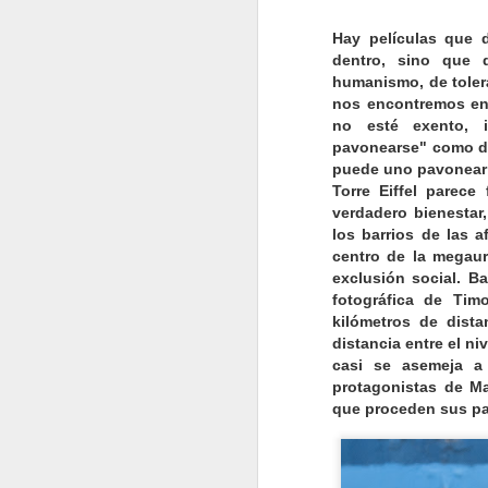
muy incómoda por otros
subyugante. Tan fluida y ligera
Hay películas que 
como enrevesada y enigmática.
dentro, sino que 
Tan perturbadora como atractiva,
humanismo, de tolera
hermosamente cruel y dolorosa.
M
nos encontremos en
La primera dificultad con la que se
no esté exento, i
enfrentará el espectador es la de
pavonearse" como dic
intentar conocer quién nos cuenta
pa
puede uno pavonear 
la historia y cuándo.
e
Torre Eiffel parece
h
verdadero bienestar
el
los barrios de las 
centro de la megaur
exclusión social. B
fotográfica de Ti
kilómetros de dista
M
distancia entre el niv
casi se asemeja a 
protagonistas de Ma
El
que proceden sus pa
XV
W
co