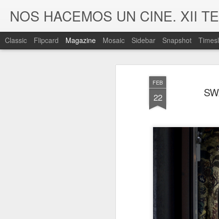
NOS HACEMOS UN CINE. XII 
Classic
Flipcard
Magazine
Mosaic
Sidebar
Snapshot
Timesl
FEB
SWA
22