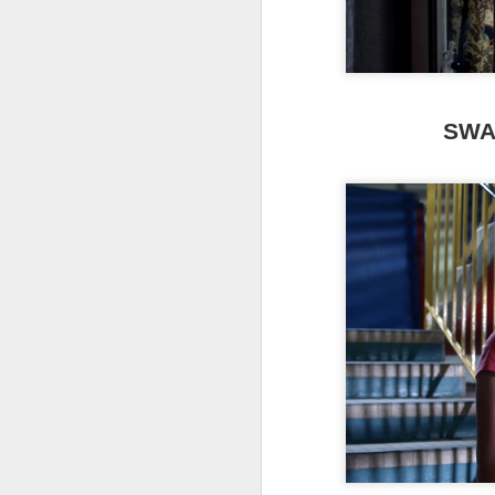
SWAG
EL SONIDO DE LA
APR
29
CAÍDA (Mascha
Schilinski, 2025)
Película extraña, por momentos