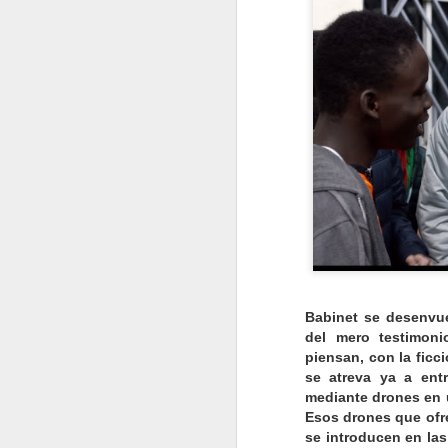
D
F
Babinet se desenvue
del mero testimoni
D
piensan, con la ficci
se atreva ya a entr
mediante drones en un
Esos drones que ofr
V
se introducen en las