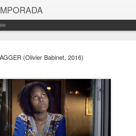
TEMPORADA
ide
GGER (Olivier Babinet, 2016)
SIN MÚSIC
MAY
8
Pelayo, 20
Película bella. Intimidad al
sentimentales. La advertenc
trasladar a la pantalla una 
emocional. Basta una cáma
del retrato íntimo de una mu
que ha de ser rehacer una v