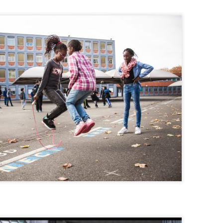
ace unos días empezaba otra colaboración sobre cine portugués que
en podría trasladarse a ésta.
LA LISTA DE EL ANTEPENÚLTIMO MOHICANO
AN
6
LISTADO GENERAL
ISTADOS INDIVIDUALES DE LOS PARTICIPANTES
LA LISTA DE AMANECE METRÓPOLIS
EC
31
LA LISTA DE AMANECE METRÓPOLIS
 30 de diciembre de 2015, y me dejaría algún nombre por eso no digo
nguno, el grupo que nos juntamos a escribir en esta revista decidimos
guir "la ola" y elaborar nuestra propia lista de "lo mejor del año".